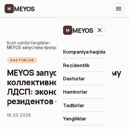
MEYOS
menu
M
MEYOS
close
M
Bosh sahifa
›
Yangiliklar
›
MEYOS запустила программу коллективного импорта ЛДСП: экономия для резидентов — до 24%
Kompaniya haqida
DASTURLAR
Rezidentlik
MEYOS запустила программу
Dasturlar
коллективного импорта
ЛДСП: экономия для
Hamkorlar
резидентов — до 24%
Tadbirlar
18.03.2026
Yangiliklar