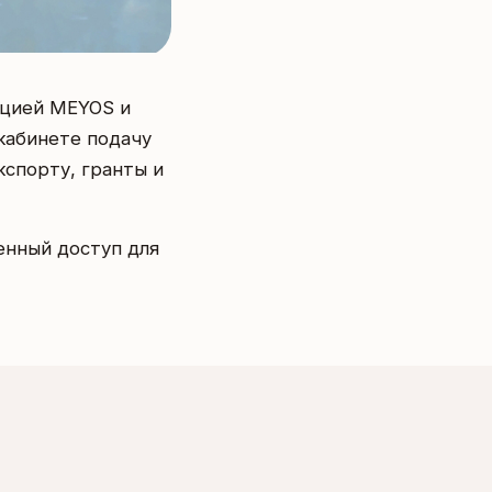
ацией MEYOS и
кабинете подачу
кспорту, гранты и
енный доступ для