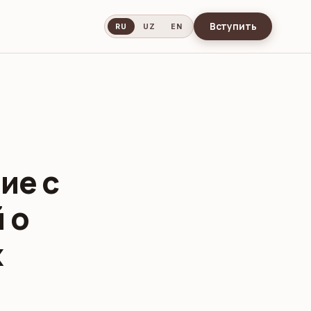
Вступить
RU
UZ
EN
ие с
 о
х