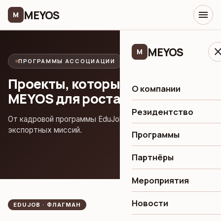
MEYOS
menu
M
MEYOS
clo
M
ПРОГРАММЫ АССОЦИАЦИИ
Проекты, которые запускает
О компании
MEYOS для роста отрасли
Резидентство
От кадровой программы EduJob до коллективных
экспортных миссий.
Программы
Партнёры
Мероприятия
Новости
EDUJOB · ФЛАГМАН