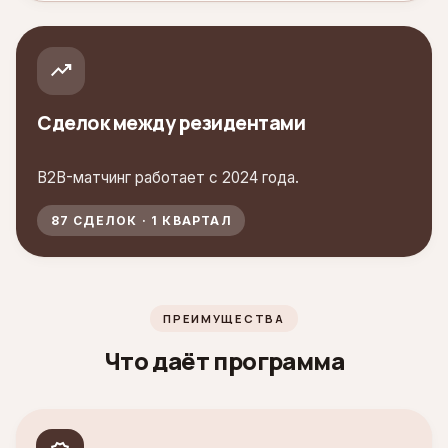
trending_up
Сделок между резидентами
B2B-матчинг работает с 2024 года.
87 СДЕЛОК · 1 КВАРТАЛ
ПРЕИМУЩЕСТВА
Что даёт программа