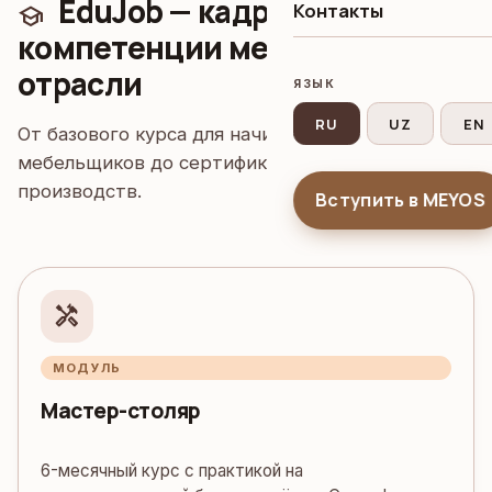
EduJob — кадры и
Контакты
school
компетенции мебельной
отрасли
ЯЗЫК
RU
UZ
EN
От базового курса для начинающих
мебельщиков до сертификации руководителей
производств.
Вступить в MEYOS
handyman
МОДУЛЬ
Мастер-столяр
6-месячный курс с практикой на