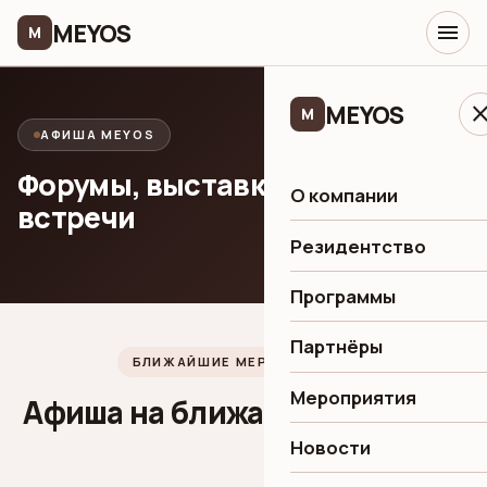
MEYOS
menu
M
MEYOS
clo
M
АФИША MEYOS
Форумы, выставки и деловые
О компании
встречи
Резидентство
Программы
Партнёры
БЛИЖАЙШИЕ МЕРОПРИЯТИЯ
Мероприятия
Афиша на ближайшие месяцы
Новости