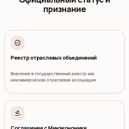
признание
verified
Реестр отраслевых объединений
Внесение в государственный реестр как
некоммерческая отраслевая ассоциация.
gavel
Соглашение с Минэкономики