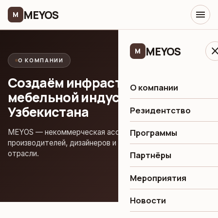
MEYOS
menu
M
MEYOS
clo
M
О КОМПАНИИ
Создаём инфраструктуру
О компании
мебельной индустрии
Узбекистана
Резидентство
Программы
MEYOS — некоммерческая ассоциация, объединяющая
производителей, дизайнеров и поставщиков мебельной
отрасли.
Партнёры
Мероприятия
Новости