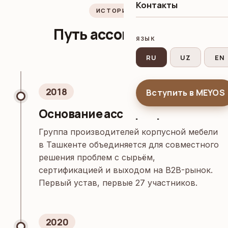
Контакты
ИСТОРИЯ
Путь ассоциации
ЯЗЫК
RU
UZ
EN
2018
Вступить в MEYOS
Основание ассоциации
Группа производителей корпусной мебели
в Ташкенте объединяется для совместного
решения проблем с сырьём,
сертификацией и выходом на B2B-рынок.
Первый устав, первые 27 участников.
2020