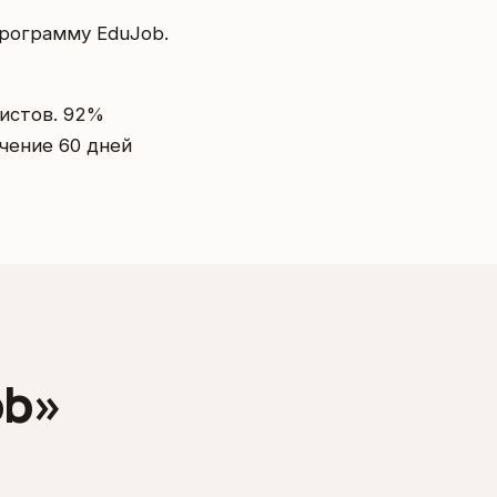
программу EduJob.
истов. 92%
чение 60 дней
ob»