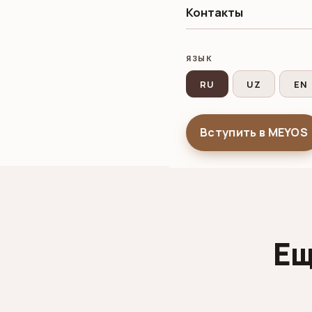
Контакты
Ассоциация MEYOS
В этом потоке от
ЯЗЫК
По итогам первых
RU
UZ
EN
выпускников труд
после выпуска.
Вступить в MEYOS
Ещ