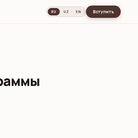
Вступить
RU
UZ
EN
граммы