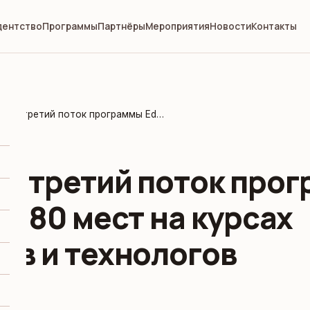
дентство
Программы
Партнёры
Мероприятия
Новости
Контакты
Запущен третий поток программы EduJob: 180 мест на курсах мастеров и технологов
н третий поток про
 180 мест на курсах
ов и технологов