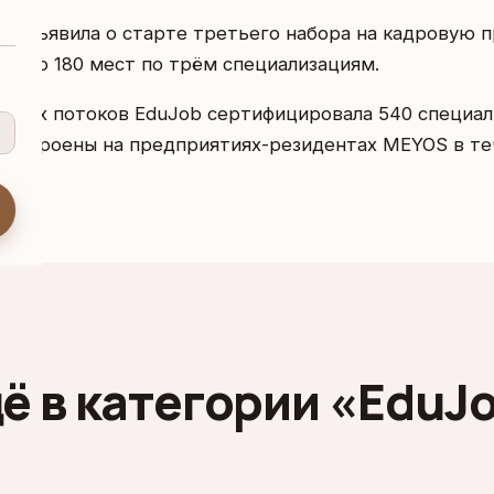
 объявила о старте третьего набора на кадровую 
крыто 180 мест по трём специализациям.
 двух потоков EduJob сертифицировала 540 специал
оустроены на предприятиях-резидентах MEYOS в те
ё в категории «EduJ