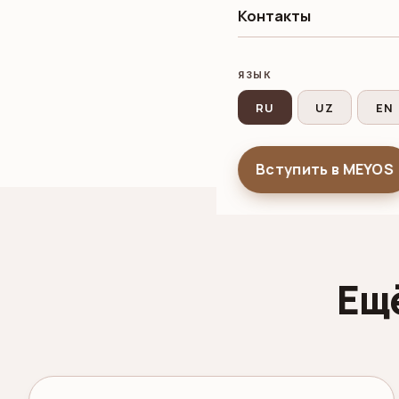
Контакты
Коллективная экс
млн. В миссии при
ЯЗЫК
Следующая миссия
RU
UZ
EN
выставке Index Du
Вступить в MEYOS
Ещ