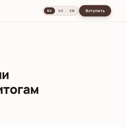
Вступить
RU
UZ
EN
ли
 итогам