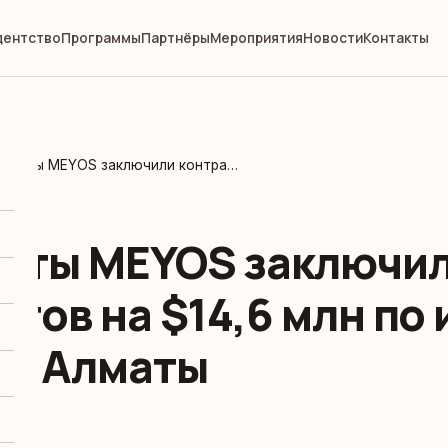
дентство
Программы
Партнёры
Мероприятия
Новости
Контакты
Резиденты MEYOS заключили контрактов на $14,6 млн по итогам миссии в Алматы
нты MEYOS заключи
ктов на $14,6 млн по
 в Алматы