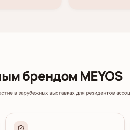
ным брендом MEYOS
астие в зарубежных выставках для резидентов ассоц
verified