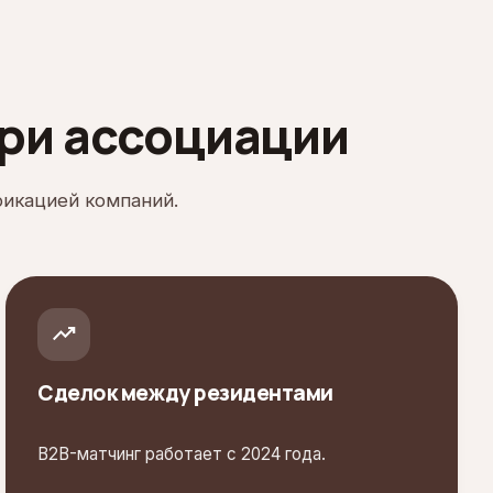
три ассоциации
фикацией компаний.
trending_up
Сделок между резидентами
B2B-матчинг работает с 2024 года.