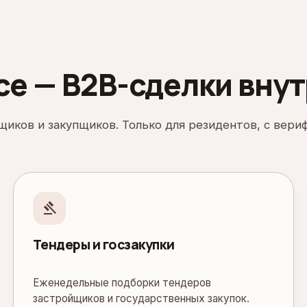
e — B2B-сделки вну
иков и закупщиков. Только для резидентов, с вери
gavel
Тендеры и госзакупки
Еженедельные подборки тендеров
застройщиков и государственных закупок.