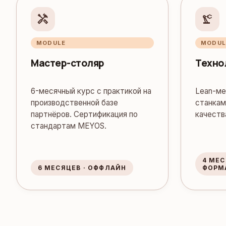
handyman
precision_manufacturing
MODULE
MODUL
Мастер-столяр
Техно
6-месячный курс с практикой на
Lean-ме
производственной базе
станкам
партнёров. Сертификация по
качеств
стандартам MEYOS.
4 МЕ
6 МЕСЯЦЕВ · ОФФЛАЙН
ФОРМ