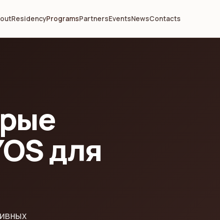
out
Residency
Programs
Partners
Events
News
Contacts
орые
YOS для
и
тивных