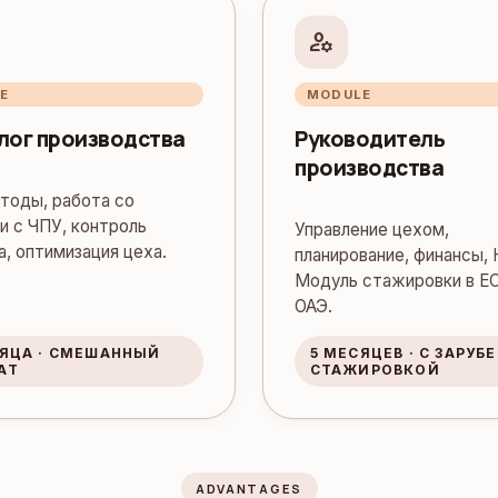
manage_accounts
E
MODULE
лог производства
Руководитель
производства
тоды, работа со
и с ЧПУ, контроль
Управление цехом,
а, оптимизация цеха.
планирование, финансы, 
Модуль стажировки в ЕС
ОАЭ.
СЯЦА · СМЕШАННЫЙ
5 МЕСЯЦЕВ · С ЗАРУ
АТ
СТАЖИРОВКОЙ
ADVANTAGES