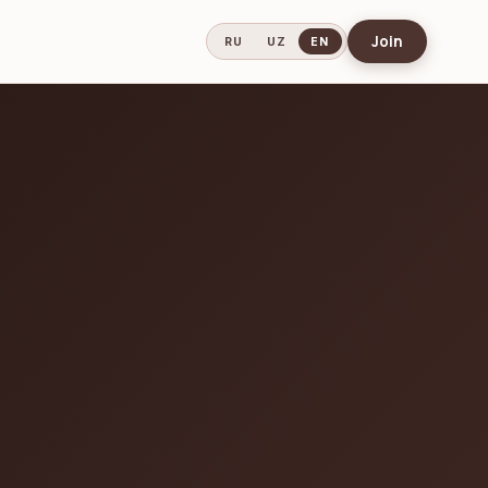
Join
RU
UZ
EN