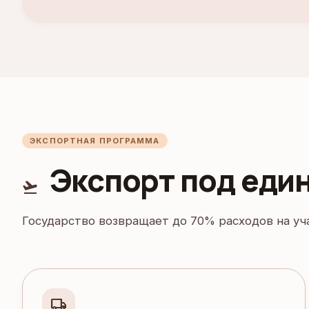
ЭКСПОРТНАЯ ПРОГРАММА
Экспорт под еди
flight_takeoff
Государство возвращает до 70% расходов на уч
local_shipping