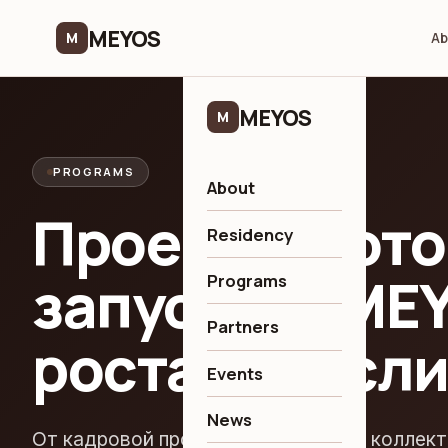
MEYOS
M
Ab
MEYOS
M
PROGRAMS
About
Проекты, кот
Residency
запускает ME
Programs
Partners
роста отрасл
Events
News
От кадровой программы EduJob до коллек