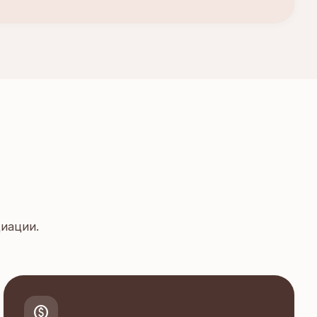
иации.
paid