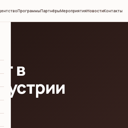
дентство
Программы
Партнёры
Мероприятия
Новости
Контакты
т в
дустрии