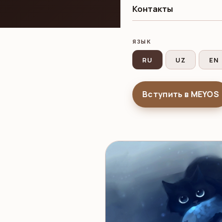
Контакты
ЯЗЫК
RU
UZ
EN
search
Вступить в MEYOS
Все
Р