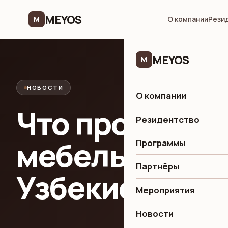
MEYOS
M
О компании
Рези
MEYOS
M
НОВОСТИ
О компании
Что происходи
Резидентство
мебельной ин
Программы
Партнёры
Узбекистана
Мероприятия
Новости