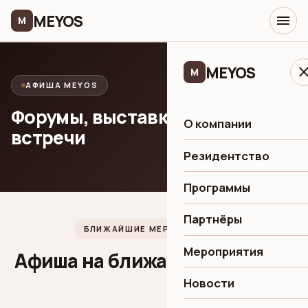
MEYOS
menu
M
MEYOS
clo
M
АФИША MEYOS
Форумы, выставки и деловые
О компании
встречи
Резидентство
Программы
Партнёры
БЛИЖАЙШИЕ МЕРОПРИЯТИЯ
Мероприятия
Афиша на ближайшие месяцы
Новости