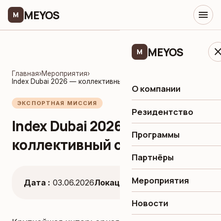
MEYOS
menu
M
MEYOS
clo
M
Главная
›
Мероприятия
›
Index Dubai 2026 — коллективный стенд MEYOS
О компании
ЭКСПОРТНАЯ МИССИЯ
Резидентство
Index Dubai 2026 —
Программы
коллективный стенд MEYOS
Партнёры
Мероприятия
Дата :
03.06.2026
Локация :
Дубай, ОАЭ
Новости