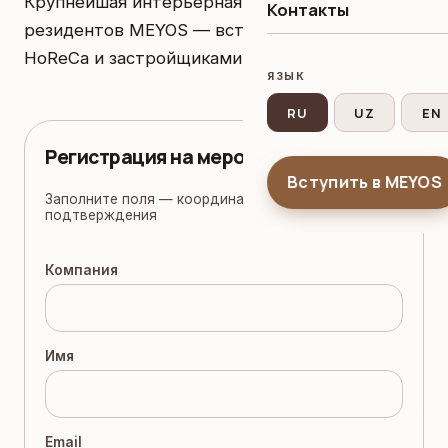
Крупнейшая интерьерная выставка региона. 15
Контакты
резидентов MEYOS — встречи с закупщиками
HoReCa и застройщиками ОАЭ.
ЯЗЫК
RU
UZ
EN
Регистрация на мероприятие
Вступить в MEYOS
Заполните поля — координатор свяжется для
подтверждения
Компания
Имя
Email