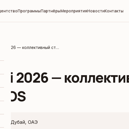
дентство
Программы
Партнёры
Мероприятия
Новости
Контакты
Index Dubai 2026 — коллективный стенд MEYOS
bai 2026 — коллект
EYOS
ия :
Дубай, ОАЭ