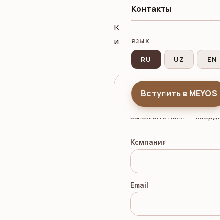
Контакты
Крупнейшая интерьерная
и застройщиками ОАЭ.
ЯЗЫК
RU
UZ
EN
Регистрация на ме
Вступить в MEYOS
Заполните поля — коорд
Компания
Email