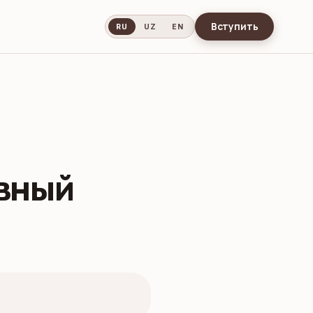
Вступить
RU
UZ
EN
ивный