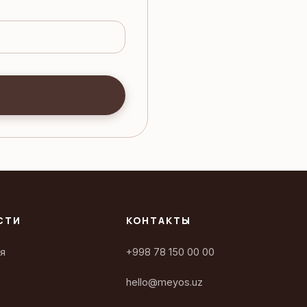
СТИ
КОНТАКТЫ
я
+998 78 150 00 00
hello@meyos.uz