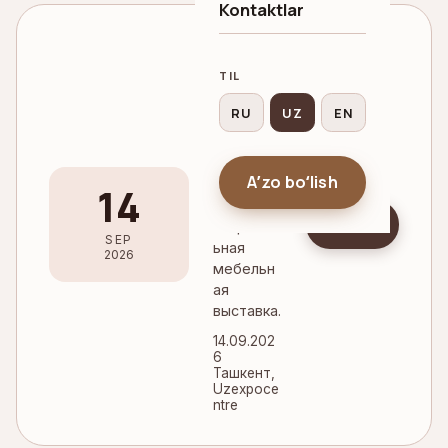
Kontaktlar
KOʻRG
AZMA
TIL
Tashke
RU
UZ
EN
nt
Furnitu
re Expo
Aʼzo boʻlish
14
2026
Ariza
Национал
SEP
ьная
2026
мебельн
ая
выставка.
14.09.202
6
Ташкент,
Uzexpoce
ntre