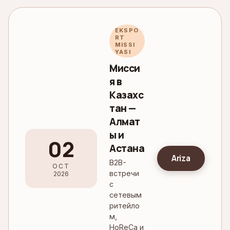
EKSPO
RT
MISSI
YASI
Мисси
я в
Казахс
тан —
Алмат
ы и
02
Астана
Ariza
B2B-
OCT
встречи
2026
с
сетевым
ритейло
м,
HoReCa и