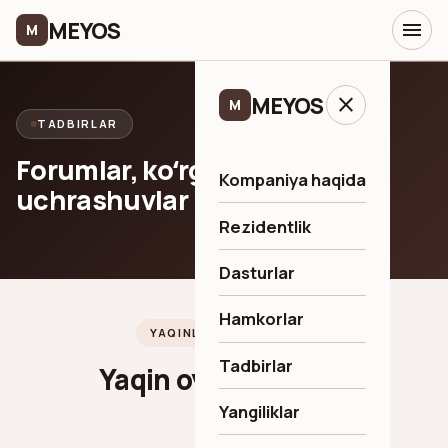
MEYOS
menu
M
MEYOS
close
M
TADBIRLAR
Forumlar, koʻrgazmalar,
Kompaniya haqida
uchrashuvlar
Rezidentlik
Dasturlar
Hamkorlar
YAQINLASHAYOTGAN
Tadbirlar
Yaqin oylar afishasi
Yangiliklar