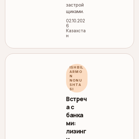
застрой
щиками.
02.10.202
6
Казахста
н
ISHBIL
ARMO
N
NONU
SHTA
SI
Встреч
а с
банка
ми:
лизинг