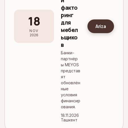
и
факто
ринг
18
для
Ariza
мебел
NOV
2026
ьщико
в
Банки-
партнёр
ы MEYOS
представ
ят
обновлён
ные
условия
финансир
ования.
18.11.2026
Ташкент