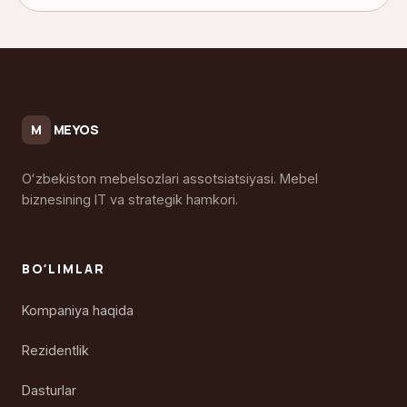
MEYOS
M
Oʻzbekiston mebelsozlari assotsiatsiyasi. Mebel
biznesining IT va strategik hamkori.
BOʻLIMLAR
Kompaniya haqida
Rezidentlik
Dasturlar