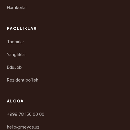
Hamkorlar
FAOLLIKLAR
Tadbirlar
Yangiliklar
EduJob
Rezident boʻlish
ALOQA
+998 78 150 00 00
hello@meyos.uz