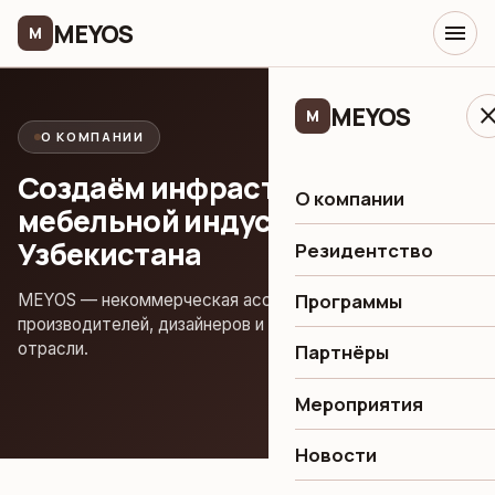
MEYOS
menu
M
MEYOS
clo
M
О КОМПАНИИ
Создаём инфраструктуру
О компании
мебельной индустрии
Узбекистана
Резидентство
Программы
MEYOS — некоммерческая ассоциация, объединяющая
производителей, дизайнеров и поставщиков мебельной
отрасли.
Партнёры
Мероприятия
Новости