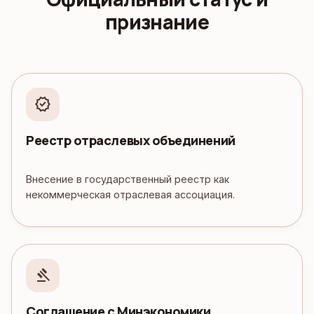
признание
verified
Реестр отраслевых объединений
Внесение в государственный реестр как
некоммерческая отраслевая ассоциация.
gavel
Соглашение с Минэкономики