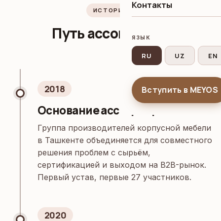
Контакты
ИСТОРИЯ
Путь ассоциации
ЯЗЫК
RU
UZ
EN
2018
Вступить в MEYOS
Основание ассоциации
Группа производителей корпусной мебели
в Ташкенте объединяется для совместного
решения проблем с сырьём,
сертификацией и выходом на B2B-рынок.
Первый устав, первые 27 участников.
2020