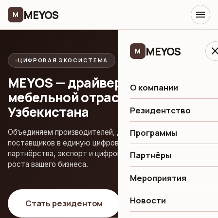
MEYOS
menu
M
MEYOS
clo
M
ЦИФРОВАЯ ЭКОСИСТЕМА
MEYOS — драйвер роста
О компании
мебельной отрасли
Узбекистана
Резидентство
Программы
Объединяем производителей, дизайнеров и
поставщиков в единую цифровую экосистему. Льготы,
партнёрства, экспорт и цифровые инструменты — для
Партнёры
роста вашего бизнеса.
Мероприятия
Новости
Стать резидентом