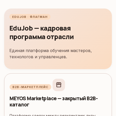
EDUJOB · ФЛАГМАН
EduJob — кадровая
программа отрасли
Единая платформа обучения мастеров,
технологов и управленцев.
storefront
B2B-МАРКЕТПЛЕЙС
MEYOS Marketplace — закрытый B2B-
каталог
Платформа сделок между резидентами: лиды,