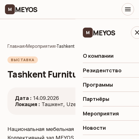
MEYOS
menu
M
MEYOS
clo
M
Главная
›
Мероприятия
›
Tashkent Furniture Expo 2026
О компании
ВЫСТАВКА
Резидентство
Tashkent Furniture Expo 2026
Программы
Дата :
14.09.2026
Партнёры
Локация :
Ташкент, Uzexpocentre
Мероприятия
Новости
Национальная мебельная выставка.
Коллективный зал MEYOS, B2B-зона, конкурс