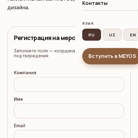
Контакты
дизайна.
ЯЗЫК
RU
UZ
EN
Регистрация на мероприятие
Заполните поля — координатор свяжется для
Вступить в MEYOS
подтверждения
Компания
Имя
Email