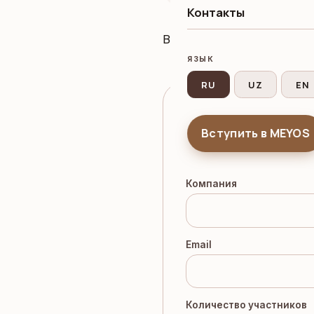
Контакты
B2B-встречи с сетевым 
ЯЗЫК
RU
UZ
EN
Регистрация на ме
Вступить в MEYOS
Заполните поля — коорд
Компания
Email
Количество участников