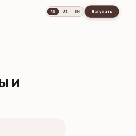
Вступить
RU
UZ
EN
ы и