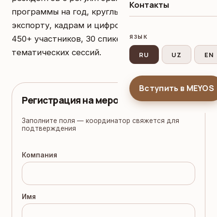
Контакты
программы на год, круглые столы по
экспорту, кадрам и цифровизации. Ожидаем
ЯЗЫК
450+ участников, 30 спикеров, 12
тематических сессий.
RU
UZ
EN
Вступить в MEYOS
Регистрация на мероприятие
Заполните поля — координатор свяжется для
подтверждения
Компания
Имя