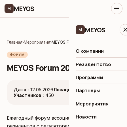
MEYOS
menu
M
MEYOS
clo
M
Главная
›
Мероприятия
›
MEYOS Forum 2026
О компании
ФОРУМ
Резидентство
MEYOS Forum 2026
Программы
Дата :
12.05.2026
Локация :
Ташкент
Партнёры
Участников :
450
Мероприятия
Новости
Ежегодный форум ассоциации: встреча
резидентов с регуляторами, презентация